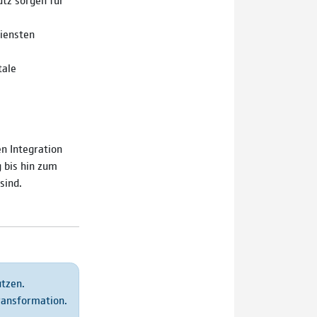
iensten
tale
n Integration
g bis hin zum
sind.
utzen.
Transformation.