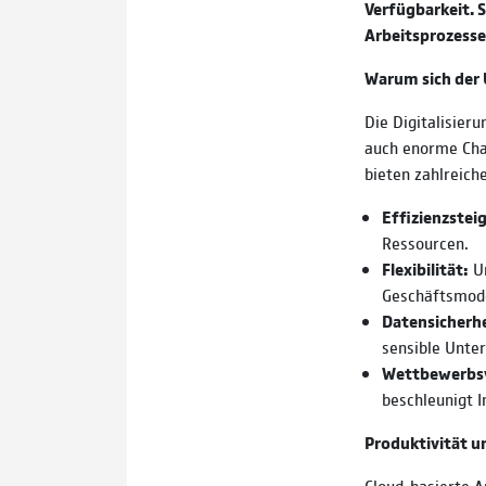
Verfügbarkeit. 
Arbeitsprozesse
Warum sich der 
Die Digitalisier
auch enorme Cha
bieten zahlreiche
Effizienzstei
Ressourcen.
Flexibilität:
Un
Geschäftsmodel
Datensicherhe
sensible Unte
Wettbewerbsv
beschleunigt 
Produktivität 
Cloud-basierte 