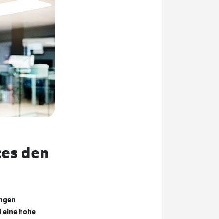
ces den
ungen
d eine hohe