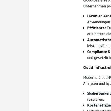
Unternehmen pro
Flexiblen Arb
Anwendungen 
Effizienter T
erleichtern d
Automatische
leistungsfähi
Compliance &
und gesetzlich
Cloud-Infrastr
Moderne Cloud-Pl
Analysen und hyb
Skalierbarkei
reagieren.
Kosteneffizie
Sicherheitsst