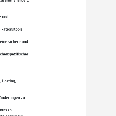
e und
kationstools
eine sichere und
chenspezifischer
, Hosting,
ränderungen zu
 nutzen.
tz sorgen für