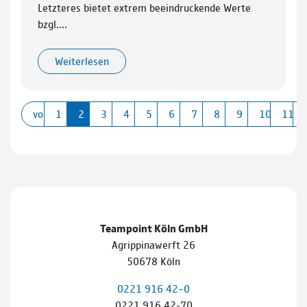
Letzteres bietet extrem beeindruckende Werte
bzgl.…
Weiterlesen
vorherige
1
2
3
4
5
6
7
8
9
10
11
Teampoint Köln GmbH
Agrippinawerft 26
50678 Köln
0221 916 42–0
0221 916 42-70