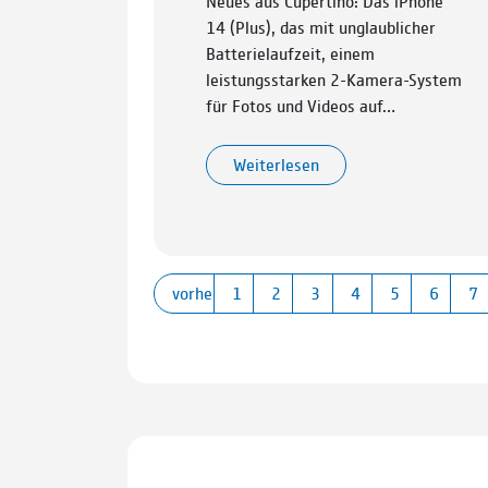
Neues aus Cupertino: Das iPhone
14 (Plus), das mit unglaublicher
Batterielaufzeit, einem
leistungsstarken 2-Kamera-System
für Fotos und Videos auf…
Weiterlesen
vorherige
1
2
3
4
5
6
7