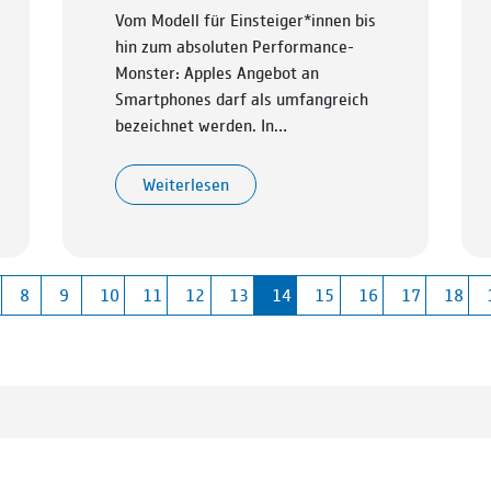
Vom Modell für Einsteiger*innen bis
hin zum absoluten Performance-
Monster: Apples Angebot an
Smartphones darf als umfangreich
bezeichnet werden. In…
Weiterlesen
8
9
10
11
12
13
14
15
16
17
18