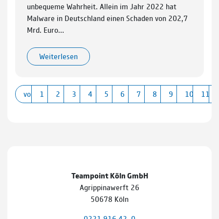
unbequeme Wahrheit. Allein im Jahr 2022 hat
Malware in Deutschland einen Schaden von 202,7
Mrd. Euro…
Weiterlesen
vorherige
1
2
3
4
5
6
7
8
9
10
11
Teampoint Köln GmbH
Agrippinawerft 26
50678 Köln
0221 916 42–0