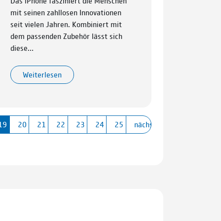
Das iPhone fasziniert die Menschen
mit seinen zahllosen Innovationen
seit vielen Jahren. Kombiniert mit
dem passenden Zubehör lässt sich
diese…
Weiterlesen
19
20
21
22
23
24
25
nächste