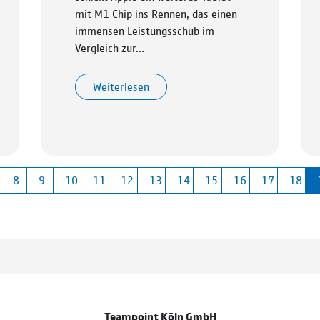
mit M1 Chip ins Rennen, das einen
immensen Leistungsschub im
Vergleich zur…
Weiterlesen
8
9
10
11
12
13
14
15
16
17
18
Teampoint Köln GmbH