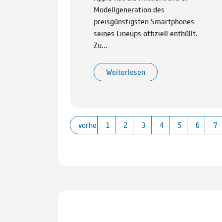
Modellgeneration des
preisgünstigsten Smartphones
seines Lineups offiziell enthüllt.
Zu…
Weiterlesen
vorherige
1
2
3
4
5
6
7