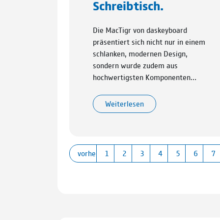
Schreibtisch.
Die MacTigr von daskeyboard
präsentiert sich nicht nur in einem
schlanken, modernen Design,
sondern wurde zudem aus
hochwertigsten Komponenten…
Weiterlesen
vorherige
1
2
3
4
5
6
7