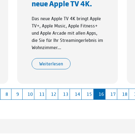
neue Apple TV 4K.
Das neue Apple TV 4K bringt Apple
TV+, Apple Music, Apple Fitness+
und Apple Arcade mit allen Apps,
die Sie für Ihr Streamingerlebnis im
Wohnzimmer…
Weiterlesen
8
9
10
11
12
13
14
15
16
17
18